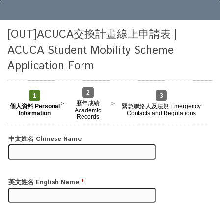
[OUT]ACUCA交換計畫線上申請表 |
ACUCA Student Mobility Scheme
Application Form
2
1
3
歷年成績
>
>
個人資料 Personal
緊急聯絡人及法規 Emergency
Academic
Information
Contacts and Regulations
Records
中文姓名 Chinese Name
外籍生可不填寫
Optional for foreign students
英文姓名 English Name
*
需與護照相同(全部字母大寫)
Should be identical to the passport (All in capital letters)