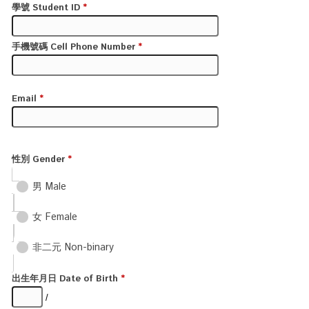
學號 Student ID
*
手機號碼 Cell Phone Number
*
請依照以下格式填寫 Please follow this format 09XXXXXXXX
Email
*
請提供最常用Email以免遺漏訊息 Please provide the most often used
email to prevent missing message
性別 Gender
*
男 Male
女 Female
非二元 Non-binary
出生年月日 Date of Birth
*
/