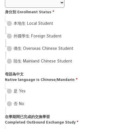
身分別 Enrollment Status
*
本地生 Local Student
外國學生 Foreign Student
僑生 Overseas Chinese Student
陸生 Mainland Chinese Student
母語為中文
Native language is Chinese/Mandarin
*
是 Yes
否 No
在學期間已完成的交換學習
Completed Outbound Exchange Study
*