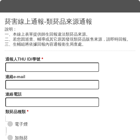
菸害線上通報-類菸品來源通報
說明：
一、本線上表單提供師生回報違法類菸品來源。
二、若您因巡查、輔導或其它原因發現類菸品販售來源，請即時回報。
三、生輔組將依據回報內容通報衛生局查處。
通報人THU ID/學號
*
連絡e-mail
連絡電話
類菸品種類
*
電子煙
加熱菸